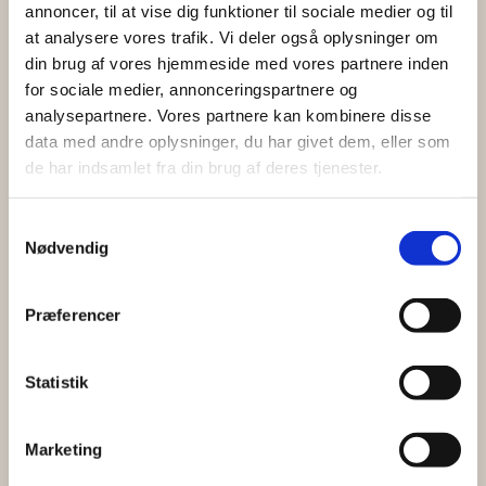
annoncer, til at vise dig funktioner til sociale medier og til
at analysere vores trafik. Vi deler også oplysninger om
1250,- / pr. person
din brug af vores hjemmeside med vores partnere inden
625,- / pr. barn 3-12 år
for sociale medier, annonceringspartnere og
analysepartnere. Vores partnere kan kombinere disse
data med andre oplysninger, du har givet dem, eller som
TILKØB:
de har indsamlet fra din brug af deres tjenester.
Drinks – 2 slags spiritus til bland-selv drinks
150,- pr person
Samtykkevalg
Flasker med spiritus 795,-
Nødvendig
Præferencer
SELSKABSMENU
Statistik
Marketing