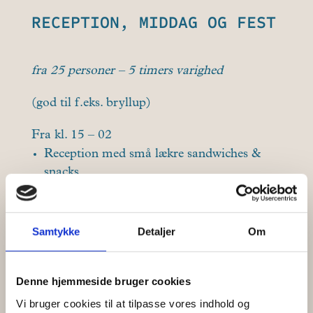
RECEPTION, MIDDAG OG FEST
fra 25 personer – 5 timers varighed
(god til f.eks. bryllup)
Fra kl. 15 – 02
Reception med små lækre sandwiches &
snacks
kaffe/the, saft, øl, vand & vin
Sprøde snacks & bobler
3-retters menu (4 retters!?)
Samtykke
Detaljer
Om
Vinmenu tilpasset menuen under middagen
Kaffe & sødt
Fri bar (Øl/vand/vin)
Denne hjemmeside bruger cookies
Natmad
Vi bruger cookies til at tilpasse vores indhold og