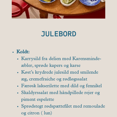
JULEBORD
Koldt:
Karrysild fra delien med Karensminde-
æbler, sprøde kapers og karse
Køst’s krydrede julesild med smilende
æg, cremefraiche og rødløgssalat
Færøsk lakserilette med dild og fennikel
Skaldyrssalat med håndpillede rejer og
piment espelette
Sprødstegt rødspættefilet med remoulade
og citron ( lun)