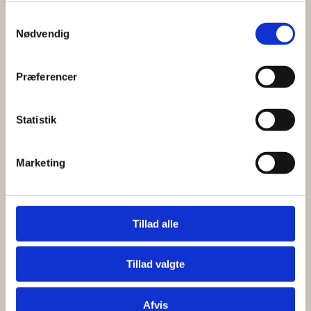
Samtykkevalg
Nødvendig
Præferencer
Statistik
JULEPLANKE
Marketing
Hele julen tilbyder vi vores frokostplanke i en
Tillad alle
jule udgave:
Tillad valgte
Karrysild fra delien med karensminde
æbler, sprøde kapers og karse
Færøsk lakserillette
Afvis